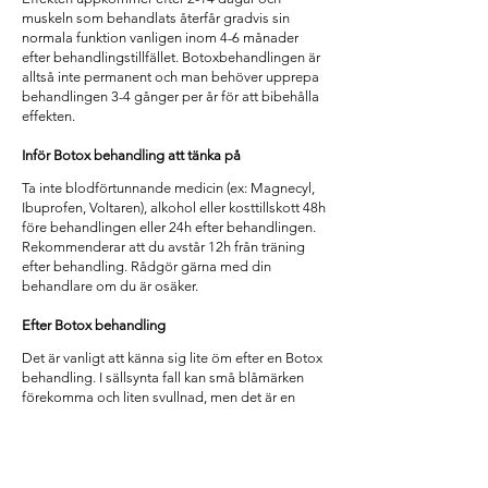
muskeln som behandlats återfår gradvis sin
normala funktion vanligen inom 4-6 månader
efter behandlingstillfället. Botoxbehandlingen är
alltså inte permanent och man behöver upprepa
behandlingen 3-4 gånger per år för att bibehålla
effekten.
Inför Botox behandling att tänka på
Ta inte blodförtunnande medicin (ex: Magnecyl,
Ibuprofen, Voltaren), alkohol eller kosttillskott 48h
före behandlingen eller 24h efter behandlingen.
Rekommenderar att du avstår 12h från träning
efter behandling. Rådgör gärna med din
behandlare om du är osäker.
Efter Botox behandling
Det är vanligt att känna sig lite öm efter en Botox
behandling. I sällsynta fall kan små blåmärken
förekomma och liten svullnad, men det är en
ofarlig reaktion. De här effekterna är i allmänhet
tillfälliga och försvinner av sig själva.
Vem kan behandlas med Botox?