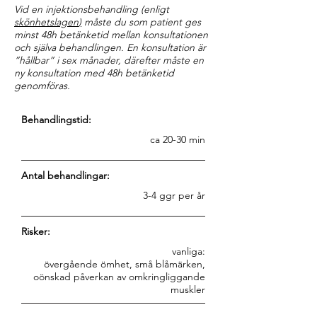
Vid en injektionsbehandling (enligt
skönhetslagen
)
måste du som patient ges
minst 48h betänketid
mellan konsultationen
och själva behandlingen. En konsultation är
”hållbar” i sex månader, därefter måste en
ny konsultation med 48h betänketid
genomföras.
​​Behandlingstid:
ca 20-30 min
Antal behandlingar:
3-4 ggr per år
​​Risker:
vanliga:
övergående ömhet, små blåmärken,
oönskad påverkan av omkringliggande
muskler