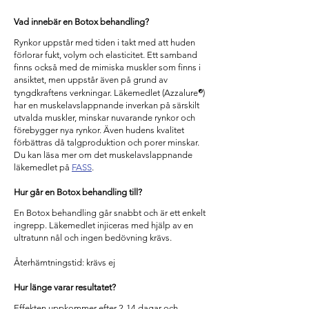
Vad innebär en Botox behandling?
Rynkor uppstår med tiden i takt med att huden
förlorar fukt, volym och elasticitet. Ett samband
finns också med de mimiska muskler som finns i
ansiktet, men uppstår även på grund av
®
tyngdkraftens verkningar. Läkemedlet (Azzalure
)
har en muskelavslappnande inverkan på särskilt
utvalda muskler, minskar nuvarande rynkor och
förebygger nya rynkor. Även hudens kvalitet
förbättras då talgproduktion och porer minskar.
Du kan läsa mer om det muskelavslappnande
läkemedlet på
FASS
.
Hur går en Botox behandling till?
En Botox behandling går snabbt och är ett enkelt
ingrepp. Läkemedlet injiceras med hjälp av en
ultratunn nål och ingen bedövning krävs.
Återhämtningstid: krävs ej
Hur länge varar resultatet?
Effekten uppkommer efter 2-14 dagar och